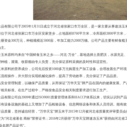
品有限公司于2005年1月31日成立于河北省张家口市万全区，是一家主要从事速冻
位于河北省张家口市万全区安家堡乡，占地面积8760平方米，冷库面积3800平方米，生
册资金300万元，种植规模近5000亩，年加工能力2000万穗。公司产品主要有鲜
为主。
食玉米原料均来自“中国鲜食玉米之乡——河北·万全”，基地选择土质肥沃，水源充足
理种植，灌溉、收获都由专人负责，充分保证原料采摘的及时性和适宜性。
米原料的营养成分，公司先后投资1000多万元购置生产加工设备，合理改善生产环境
艺流程操作，并大部分实现机械化操作，提高了劳动效率，充分保证了产品品质。
品安全管理制度，以确保产品质量，从而保证“万华天宝”牌产品在国内的健康发展。
于相关标准。在生产过程中，严格按食品安全相关制度要求进行加工生产。
品有限公司自2009年通过ISO9001质量管理体系和HACCP体系以来，切实认识
原有设备设施的基础上又增加了产品检验设备、信息网络设备和体系人员培训。能有效
品质量，坚持诚信经营，“万华天宝”牌玉米于2015年12月被河北省质量奖评审委员会授
为“河北省著名 商标”荣誉证书；2016年2月获得“万华天宝牌速冻玉米”获得由河
业名牌产品证书”。