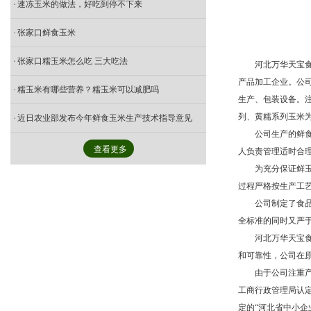
速冻玉米的做法，好吃到停不下来
张家口鲜食玉米
张家口糯玉米怎么吃 三大吃法
河北万华天宝食
产品加工企业。公司
糯玉米有哪些营养？糯玉米可以减肥吗
生产、包装设备。注
列、黄糯系列玉米
近日农业部发布今年鲜食玉米生产技术指导意见
公司生产的鲜
查看更多
人负责管理适时合
为充分保证鲜玉
过程严格按生产工
公司制定了食
全标准的同时又严
河北万华天宝食
和可靠性，公司在
由于公司注重产
工商行政管理局认定
定的“河北省中小企